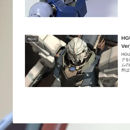
HG
HGUC
Ver
HG
グを
ムの
外は