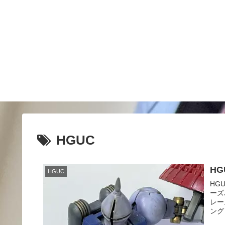
HGUC
HG
HGUC
HG
ーズ
レー
ング